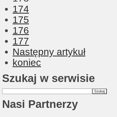
174
175
176
177
Następny artykuł
koniec
Szukaj w serwisie
Nasi Partnerzy