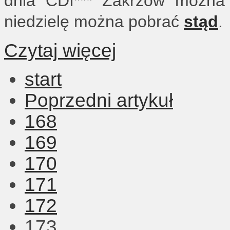
dnia CDI*** Zakrzów możn
niedzielę można pobrać
stąd
.
Czytaj więcej
start
Poprzedni artykuł
168
169
170
171
172
173