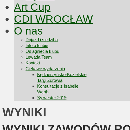
Art Cup
CDI WROCŁAW
O nas
Dojazd i siedziba
Info o klubie
Osiągnięcia klubu
Lewada Team
Kontakt
Ciekawe wydarzenia
Kędzierzyńsko-Kozielskie
Targi Zdrowia
Konsultacje z Isabelle
Werth
Sylwester 2019
WYNIKI
WYNIKI ZAWODÓW R