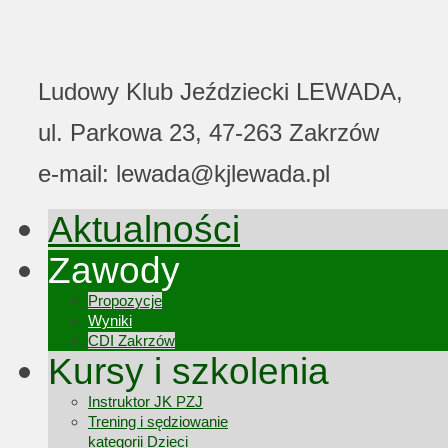
Ludowy Klub Jeździecki LEWADA,
ul. Parkowa 23, 47-263 Zakrzów
e-mail: lewada@kjlewada.pl
Aktualności
Zawody
Propozycje
Wyniki
CDI Zakrzów
Kursy i szkolenia
Instruktor JK PZJ
Trening i sędziowanie
kategorii Dzieci