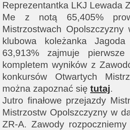
Reprezentantka LKJ Lewada 
Me z notą 65,405% prowa
Mistrzostwach Opolszczyzny w
klubowa koleżanka Jagod
63,913% zajmuje pierwsze 
kompletem wyników z Zawodó
konkursów Otwartych Mistr
można zapoznać się
tutaj
.
Jutro finałowe przejazdy Mis
Mistrzostw Opolszczyzny w da
ZR-A. Zawody rozpoczniemy o