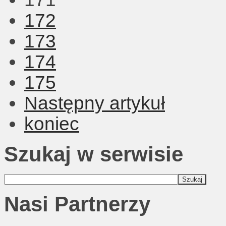
172
173
174
175
Następny artykuł
koniec
Szukaj w serwisie
Nasi Partnerzy