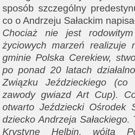
sposób szczególny predestyn
co o Andrzeju Sałackim napis
Chociaż nie jest rodowity
życiowych marzeń realizuje
gminie Polska Cerekiew, stwor
po ponad 20 latach działalno
Związku Jeździeckiego (co
zawody gwiazd Art Cup). Co
otwarto Jeździecki Ośrodek S
dziecko Andrzeja Sałackiego. 
Krystynę Helbin, wójta P