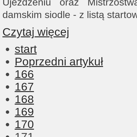
Ujeżdżeniu oraz Mistrzost
damskim siodle - z listą star
Czytaj więcej
start
Poprzedni artykuł
166
167
168
169
170
171