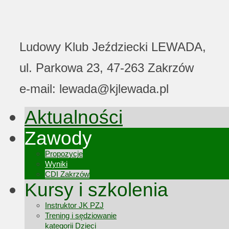
Ludowy Klub Jeździecki LEWADA,
ul. Parkowa 23, 47-263 Zakrzów
e-mail: lewada@kjlewada.pl
Aktualności
Zawody
Propozycje
Wyniki
CDI Zakrzów
Kursy i szkolenia
Instruktor JK PZJ
Trening i sędziowanie
kategorii Dzieci