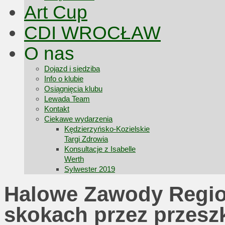
Art Cup
CDI WROCŁAW
O nas
Dojazd i siedziba
Info o klubie
Osiągnięcia klubu
Lewada Team
Kontakt
Ciekawe wydarzenia
Kędzierzyńsko-Kozielskie
Targi Zdrowia
Konsultacje z Isabelle
Werth
Sylwester 2019
Halowe Zawody Regio
skokach przez przesz