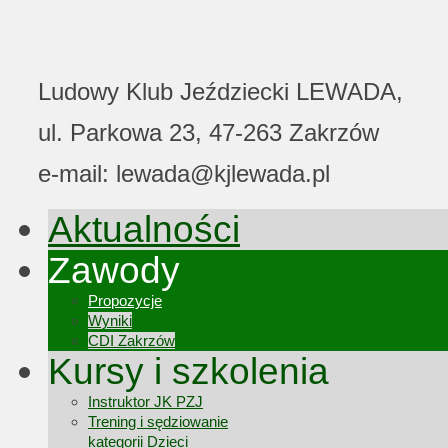
Ludowy Klub Jeździecki LEWADA,
ul. Parkowa 23, 47-263 Zakrzów
e-mail: lewada@kjlewada.pl
Aktualności
Zawody
Propozycje
Wyniki
CDI Zakrzów
Kursy i szkolenia
Instruktor JK PZJ
Trening i sędziowanie
kategorii Dzieci