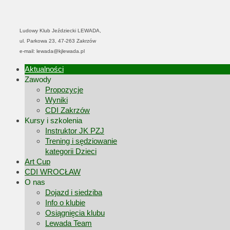
Ludowy Klub Jeździecki LEWADA,
ul. Parkowa 23, 47-263 Zakrzów
e-mail: lewada@kjlewada.pl
Aktualności
Zawody
Propozycje
Wyniki
CDI Zakrzów
Kursy i szkolenia
Instruktor JK PZJ
Trening i sędziowanie
kategorii Dzieci
Art Cup
CDI WROCŁAW
O nas
Dojazd i siedziba
Info o klubie
Osiągnięcia klubu
Lewada Team