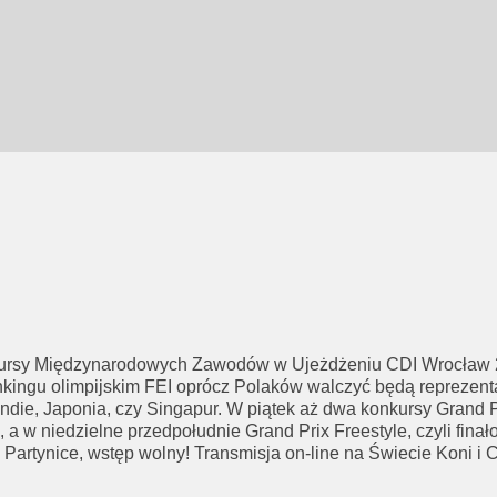
ursy Międzynarodowych Zawodów w Ujeżdżeniu CDI Wrocław 202
kingu olimpijskim FEI oprócz Polaków walczyć będą reprezentan
Indie, Japonia, czy Singapur. W piątek aż dwa konkursy Grand Pr
 a w niedzielne przedpołudnie Grand Prix Freestyle, czyli finał
rtynice, wstęp wolny! Transmisja on-line na Świecie Koni i C