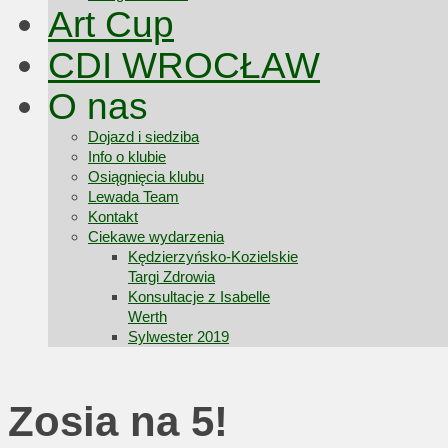
Art Cup
CDI WROCŁAW
O nas
Dojazd i siedziba
Info o klubie
Osiągnięcia klubu
Lewada Team
Kontakt
Ciekawe wydarzenia
Kędzierzyńsko-Kozielskie
Targi Zdrowia
Konsultacje z Isabelle
Werth
Sylwester 2019
Zosia na 5!