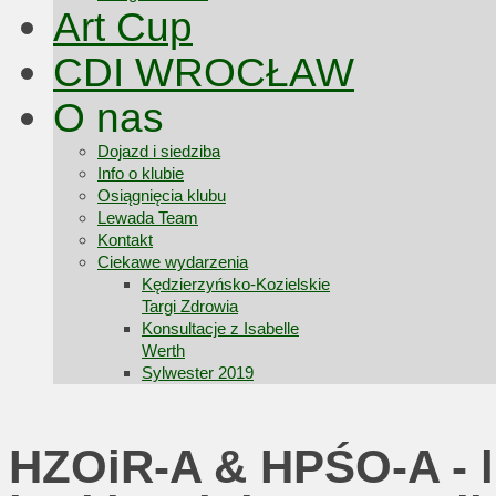
Art Cup
CDI WROCŁAW
O nas
Dojazd i siedziba
Info o klubie
Osiągnięcia klubu
Lewada Team
Kontakt
Ciekawe wydarzenia
Kędzierzyńsko-Kozielskie
Targi Zdrowia
Konsultacje z Isabelle
Werth
Sylwester 2019
HZOiR-A & HPŚO-A - li