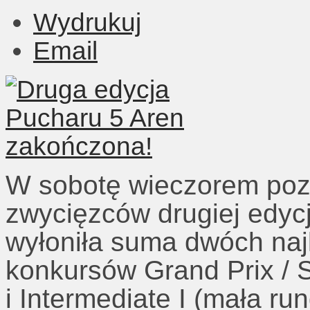
Wydrukuj
Email
W sobotę wieczorem pozn
zwycięzców drugiej edyc
wyłoniła suma dwóch naj
konkursów Grand Prix / S
i Intermediate I (mała r