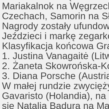
Mariakalnok na Węgrzech,
Czechach, Samorin na Sł
Nagrody zostały ufundow
Jeździeci i markę zegark
Klasyfikacja końcowa Gr
1. Justina Vanagaitė (Li
2. Żaneta Skowrońska-Ko
3. Diana Porsche (Austri
W małej rundzie zwycięż
Gavaristo (Holandia), na
się Natalia Badura na Ma