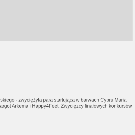
kiego - zwyciężyła para startująca w barwach Cypru Maria
z Margot Arkema i Happy4Feet. Zwycięzcy finałowych konkursów