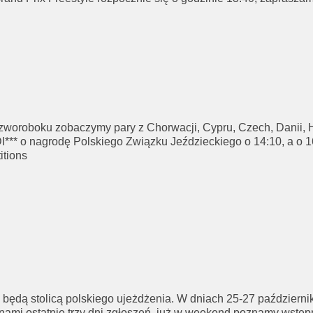
oroboku zobaczymy pary z Chorwacji, Cypru, Czech, Danii, Hola
DI*** o nagrodę Polskiego Związku Jeździeckiego o 14:10, a o 
itions
będą stolicą polskiego ujeżdżenia. W dniach 25-27 paździer
ami ostatnie trzy dni zgłoszeń, już w weekend poznamy wstęp