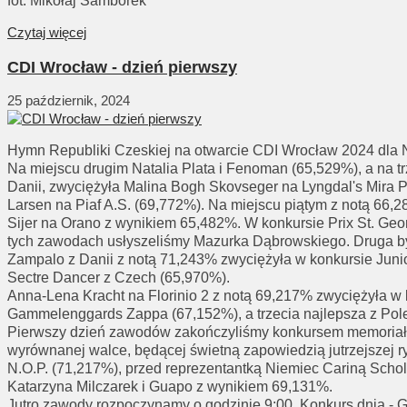
fot. Mikołaj Samborek
Czytaj więcej
CDI Wrocław - dzień pierwszy
25 październik, 2024
Hymn Republiki Czeskiej na otwarcie CDI Wrocław 2024 dla N
Na miejscu drugim Natalia Plata i Fenoman (65,529%), a na t
Danii, zwyciężyła Malina Bogh Skovseger na Lyngdal's Mira P
Larsen na Piaf A.S. (69,772%). Na miejscu piątym z notą 66,
Sijer na Orano z wynikiem 65,482%. W konkursie Prix St. Ge
tych zawodach usłyszeliśmy Mazurka Dąbrowskiego. Druga był
Zampalo z Danii z notą 71,243% zwyciężyła w konkursie Junior
Sectre Dancer z Czech (65,970%).
Anna-Lena Kracht na Florinio 2 z notą 69,217% zwyciężyła w
Gammelenggards Zappa (67,152%), a trzecia najlepsza z Pole
Pierwszy dzień zawodów zakończyliśmy konkursem memoriał
wyrównanej walce, będącej świetną zapowiedzią jutrzejszej r
N.O.P. (71,217%), przed reprezentantką Niemiec Cariną Scho
Katarzyna Milczarek i Guapo z wynikiem 69,131%.
Jutro zawody rozpoczynamy o godzinie 9:00. Konkurs dnia - Gr