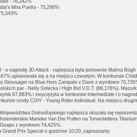
mpalo - 76,242%
dal's Mira Puella - 75,290%
 75,343%
 - o nagrodę JD Attack - najlepsza była ponownie Malina Bogh
167% uplasowała się a na miejscu czwartym. W konkursie Chil
lla Skovsager na Blue Hors Zampalo z Danii z wynikiem 70,735%
polskich par - Nelly Solecka i High Bid V.D.T. (66,176%). Mazu
ynik 67,883% i zwyciężyła w konkursie Intermediate I o nagro
ursie rundy CDIY - Young Rider Individual. Na miejscu drugim 
a Województwa Dolnośląskiego najlepsza okazała się reprezen
y holenderskie Marieke Van Der Putten na Torveslettens Titani
i Guapo z wynikiem 74,425%.
a Grand Prix Special o godzinie 10:20, zapraszamy.