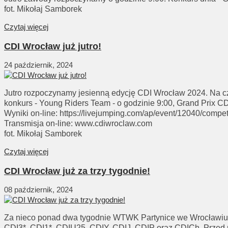
fot. Mikołaj Samborek
Czytaj więcej
CDI Wrocław już jutro!
24 październik, 2024
Jutro rozpoczynamy jesienną edycję CDI Wrocław 2024. Na czw
konkurs - Young Riders Team - o godzinie 9:00, Grand Prix C
Wyniki on-line: https://livejumping.com/ap/event/12040/compet
Transmisja on-line: www.cdiwroclaw.com
fot. Mikołaj Samborek
Czytaj więcej
CDI Wrocław już za trzy tygodnie!
08 październik, 2024
Za nieco ponad dwa tygodnie WTWK Partynice we Wrocławiu 
CDI3*, CDI1*, CDIU25, CDIY, CDIJ, CDIP oraz CDICh. Przed n