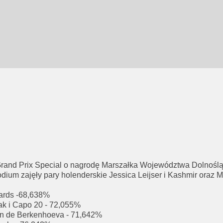
rand Prix Special o nagrodę Marszałka Województwa Dolnośląs
odium zajęły pary holenderskie Jessica Leijser i Kashmir ora
ards -68,638%
zak i Capo 20 - 72,055%
van de Berkenhoeva - 71,642%