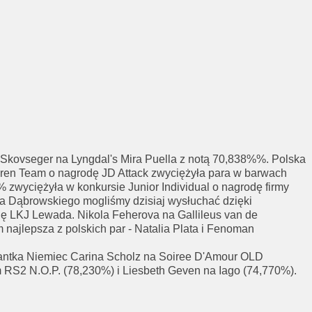
 Skovseger na Lyngdal's Mira Puella z notą 70,838%%. Polska
dren Team o nagrodę JD Attack zwyciężyła para w barwach
 zwyciężyła w konkursie Junior Individual o nagrodę firmy
rka Dąbrowskiego mogliśmy dzisiaj wysłuchać dzięki
dę LKJ Lewada. Nikola Feherova na Gallileus van de
najlepsza z polskich par - Natalia Plata i Fenoman
tantka Niemiec Carina Scholz na Soiree D'Amour OLD
um RS2 N.O.P. (78,230%) i Liesbeth Geven na Iago (74,770%).