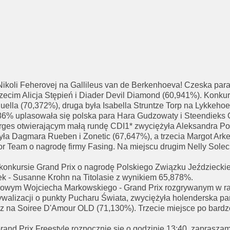
ikoli Feherovej na Gallileus van de Berkenhoeva! Czeska par
rzecim Alicja Stępień i Diader Devil Diamond (60,941%). Konk
uella (70,372%), druga była Isabella Struntze Torp na Lykkeho
286% uplasowała się polska para Hara Gudzowaty i Steendieks C
orges otwierającym małą rundę CDI1* zwyciężyła Aleksandra P
a Dagmara Rueben i Zonetic (67,647%), a trzecia Margot Arke
 Team o nagrodę firmy Fasing. Na miejscu drugim Nelly Solecka
 konkursie Grand Prix o nagrodę Polskiego Związku Jeździecki
k - Susanne Krohn na Titolasie z wynikiem 65,878%.
owym Wojciecha Markowskiego - Grand Prix rozgrywanym w ra
ywalizacji o punkty Pucharu Świata, zwyciężyła holenderska pa
lz na Soiree D'Amour OLD (71,130%). Trzecie miejsce po bardz
and Prix Freestyle rozpocznie się o godzinie 13:40, zapraszam