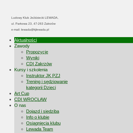
Ludowy Klub Jeździecki LEWADA,
ul. Parkowa 23, 47-263 Zakrzów
e-mail: lewada@kjlewada.pl
Aktualności
Zawody
Propozycje
Wyniki
CDI Zakrzów
Kursy i szkolenia
Instruktor JK PZJ
Trening i sędziowanie
kategorii Dzieci
Art Cup
CDI WROCŁAW
O nas
Dojazd i siedziba
Info o klubie
Osiągnięcia klubu
Lewada Team