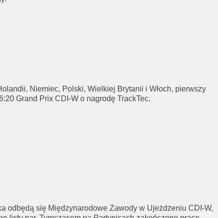
ndii, Niemiec, Polski, Wielkiej Brytanii i Włoch, pierwszy
16:20 Grand Prix CDI-W o nagrodę TrackTec.
nika odbędą się Międzynarodowe Zawody w Ujeżdżeniu CDI-W,
ne listy par. Tymczasem na Partynicach zakończono prace