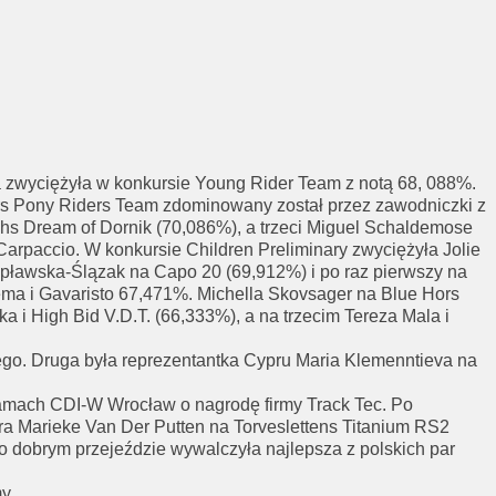
a zwyciężyła w konkursie Young Rider Team z notą 68, 088%.
urs Pony Riders Team zdominowany został przez zawodniczki z
ehs Dream of Dornik (70,086%), a trzeci Miguel Schaldemose
arpaccio. W konkursie Children Preliminary zwyciężyła Jolie
opławska-Ślązak na Capo 20 (69,912%) i po raz pierwszy na
ma i Gavaristo 67,471%. Michella Skovsager na Blue Hors
 i High Bid V.D.T. (66,333%), a na trzecim Tereza Mala i
ego. Druga była reprezentantka Cypru Maria Klemenntieva na
mach CDI-W Wrocław o nagrodę firmy Track Tec. Po
ra Marieke Van Der Putten na Torveslettens Titanium RS2
o dobrym przejeździe wywalczyła najlepsza z polskich par
y.