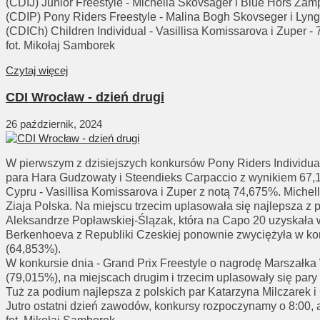
(CDIJ) Junior Freestyle - Michella Skovsager i Blue Hors Za
(CDIP) Pony Riders Freestyle - Malina Bogh Skovseger i Lyng
(CDICh) Children Individual - Vasillisa Komissarova i Zuper -
fot. Mikołaj Samborek
Czytaj więcej
CDI Wrocław - dzień drugi
26 październik, 2024
W pierwszym z dzisiejszych konkursów Pony Riders Individual
para Hara Gudzowaty i Steendieks Carpaccio z wynikiem 67,
Cypru - Vasillisa Komissarova i Zuper z notą 74,675%. Miche
Ziaja Polska. Na miejscu trzecim uplasowała się najlepsza z 
Aleksandrze Popławskiej-Ślązak, która na Capo 20 uzyskała w
Berkenhoeva z Republiki Czeskiej ponownie zwyciężyła w konk
(64,853%).
W konkursie dnia - Grand Prix Freestyle o nagrodę Marszałk
(79,015%), na miejscach drugim i trzecim uplasowały się par
Tuż za podium najlepsza z polskich par Katarzyna Milczarek 
Jutro ostatni dzień zawodów, konkursy rozpoczynamy o 8:00, 